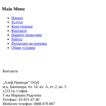
Main Menu
Начало
Услуги
Консултации
Контакти
Нашите преводачи
Работа
Възлагане на поръчка
Общи условия
Контакти
„Алеф Преводи” ООД
ж.к. Банишора, бл. 16, вх. А, ет. 2, ап. 5
1233 гр. София
Г-жа Мариана Радулова
Тел/факс: 02-831-47-40
Мобилен телефон: 0888-979-987